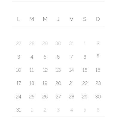
L
M
M
J
V
S
D
27
28
29
30
31
1
2
9
3
4
5
6
7
8
10
11
12
13
14
15
16
17
18
19
20
21
22
23
24
25
26
27
28
29
30
31
1
2
3
4
5
6