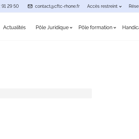
 91 29 50
contact@cftc-rhone.fr
Accès restreint
Réser
Actualités
Pôle Juridique
Pôle formation
Handic